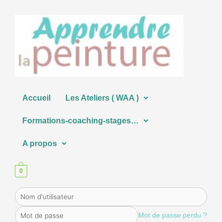
Aller
au
contenu
Accueil
Les Ateliers ( WAA )
Formations-coaching-stages…
A propos
0
Mot de passe perdu ?