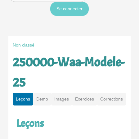
Non classé
250000-Waa-Modele-
25
Leçons
Demo
Images
Exercices
Corrections
Leçons