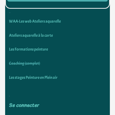
Découvrir
WAA-Les web Ateliers aquarelle
Ateliers aquarelle à la carte
Les Formations peinture
Coaching (complet)
Les stages Peinture en Plein air
Utiliser
Se connecter