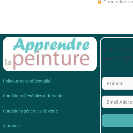
Connectez-vou
Restez au cour
des promotion
Politique de confidentialité
Conditions Générales d’Utilisation
Conditions générales de vente
A propos