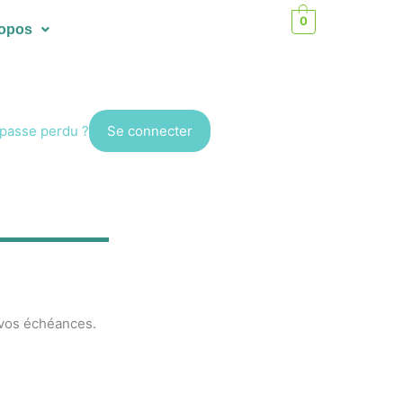
0
ropos
passe perdu ?
vos échéances.