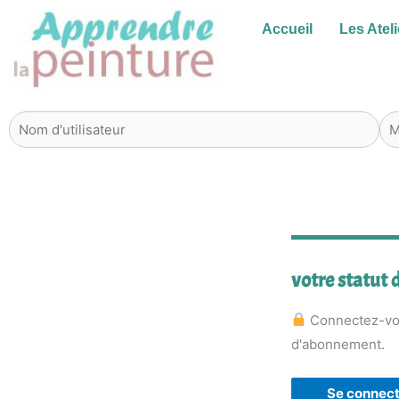
Aller
Accueil
Les Ateli
au
contenu
votre statut
Connectez-vou
d'abonnement.
Se connect