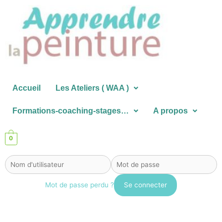
Aller
au
contenu
Accueil
Les Ateliers ( WAA )
Formations-coaching-stages…
A propos
0
Mot de passe perdu ?