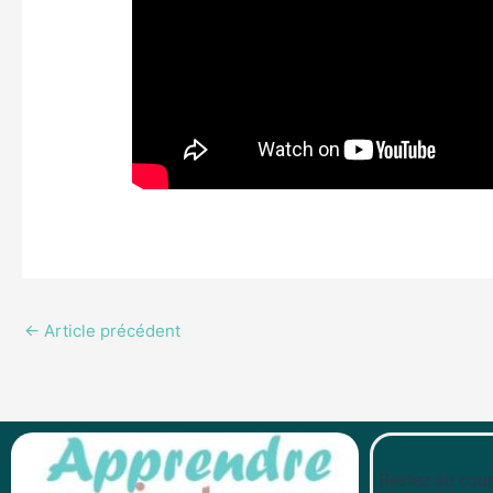
←
Article précédent
Restez au cour