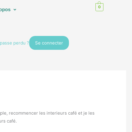
0
ropos
passe perdu ?
ple, recommencer les interieurs café et je les
urs café.