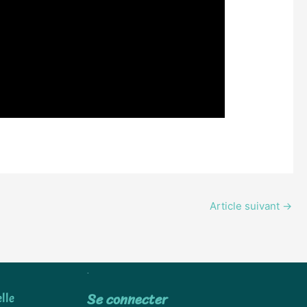
Article suivant
→
Utiliser
Se connecter
lle