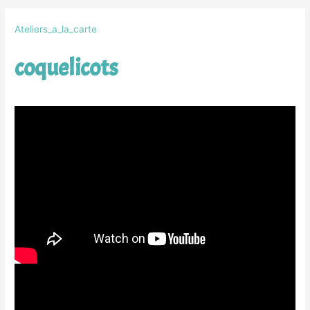
Ateliers_a_la_carte
coquelicots