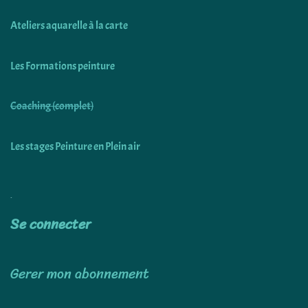
Ateliers aquarelle à la carte
Les Formations peinture
Coaching (complet)
Les stages Peinture en Plein air
Utiliser
Se connecter
Gerer mon abonnement