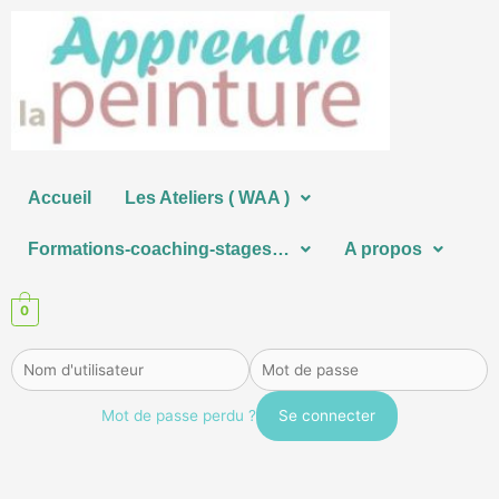
Aller
au
contenu
Accueil
Les Ateliers ( WAA )
Formations-coaching-stages…
A propos
0
Mot de passe perdu ?