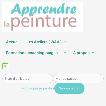
Aller
au
contenu
Accueil
Les Ateliers ( WAA )
Formations-coaching-stages…
A propos
0
Mot de passe perdu ?