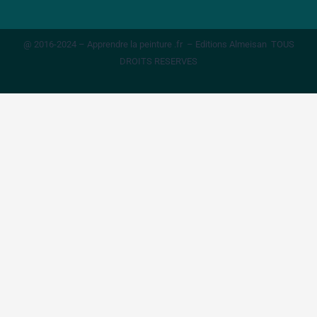
@ 2016-2024 – Apprendre la peinture .fr – Editions Almeisan TOUS
DROITS RESERVES