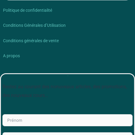
Politique de confidentialité
Conditions Générales d’Utilisation
Conditions générales de vente
A propos
Newsletter
Restez au courant des nonuveaux articles, des promotions,
des nouveaux cours…