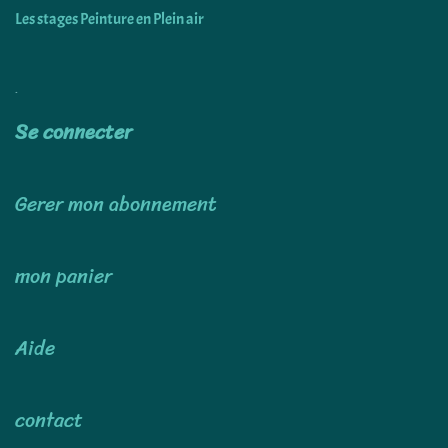
Les stages Peinture en Plein air
Utiliser
Se connecter
Gerer mon abonnement
mon panier
Aide
contact