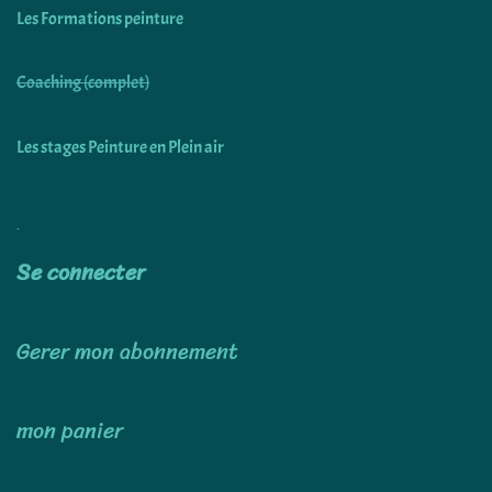
Les Formations peinture
Coaching (complet)
Les stages Peinture en Plein air
Utiliser
Se connecter
Gerer mon abonnement
mon panier