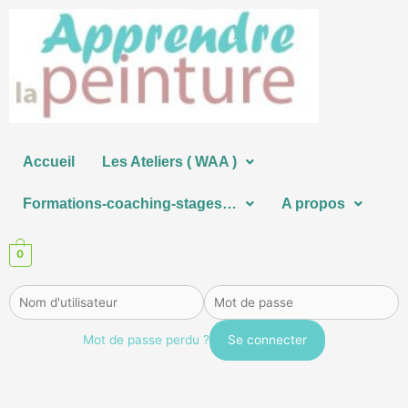
Aller
au
contenu
Accueil
Les Ateliers ( WAA )
Formations-coaching-stages…
A propos
0
Mot de passe perdu ?