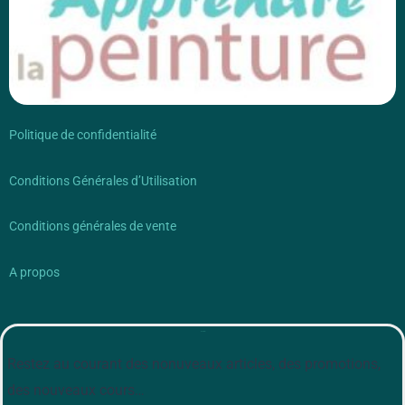
Politique de confidentialité
Conditions Générales d’Utilisation
Conditions générales de vente
A propos
Newsletter
Restez au courant des nonuveaux articles, des promotions,
des nouveaux cours…