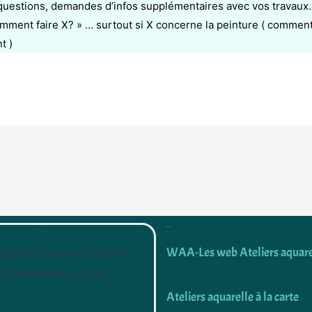
uestions, demandes d’infos supplémentaires avec vos travaux. Ça
mment faire X? » … surtout si X concerne la peinture ( comment 
t )
Découvrir
Newsletter
WAA-Les web Ateliers aquare
ant des nonuveaux articles,
s, des nouveaux cours…
Ateliers aquarelle à la carte