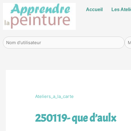
Aller
Accueil
Les Ateli
au
contenu
Ateliers_a_la_carte
250119- que d’aulx