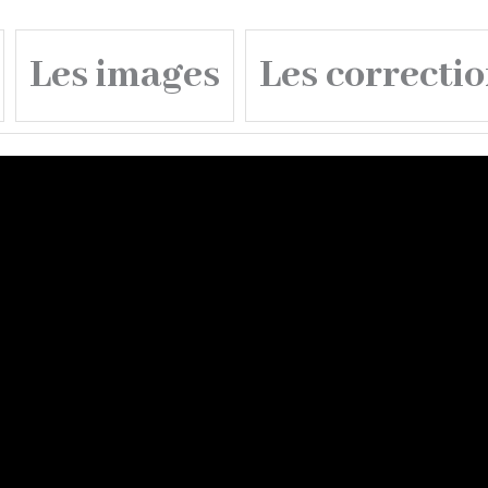
Les images
Les correcti