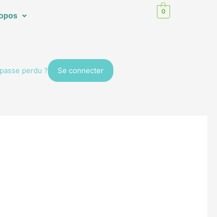
0
ropos
passe perdu ?