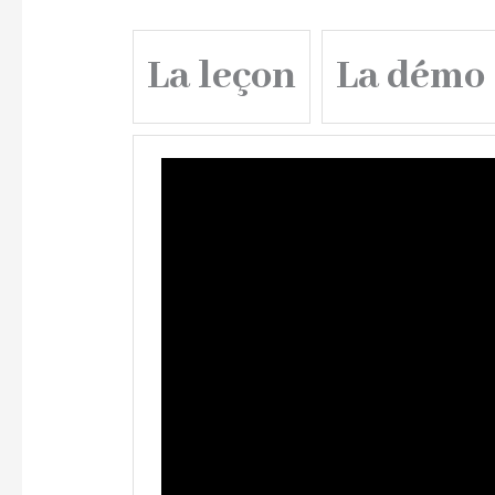
La leçon
La démo