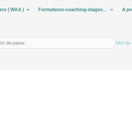
ers ( WAA )
Formations-coaching-stages…
A p
Mot de 