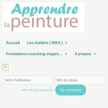
Aller
au
contenu
Accueil
Les Ateliers ( WAA )
Formations-coaching-stages…
A propos
0
Mot de passe perdu ?