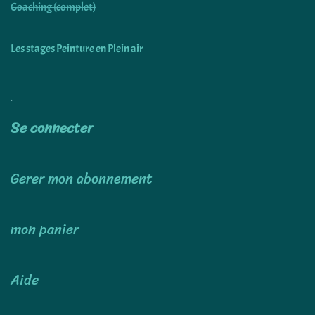
Coaching (complet)
Les stages Peinture en Plein air
Utiliser
Se connecter
Gerer mon abonnement
mon panier
Aide