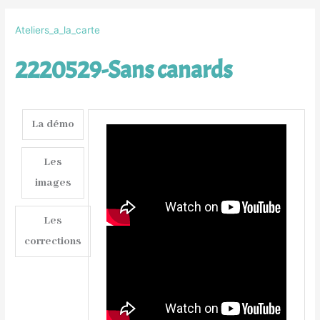
Ateliers_a_la_carte
2220529-Sans canards
La démo
Les
images
Les
corrections