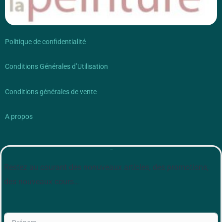
Politique de confidentialité
Conditions Générales d’Utilisation
Conditions générales de vente
A propos
Newsletter
Restez au courant des nonuveaux articles, des promotions,
des nouveaux cours…