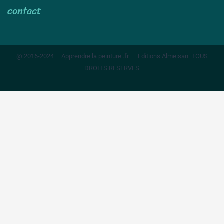
contact
@ 2016-2024 – Apprendre la peinture .fr – Editions Almeisan TOUS
DROITS RESERVES