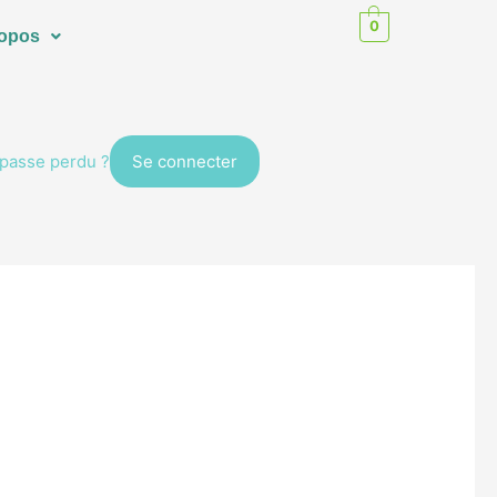
0
ropos
passe perdu ?