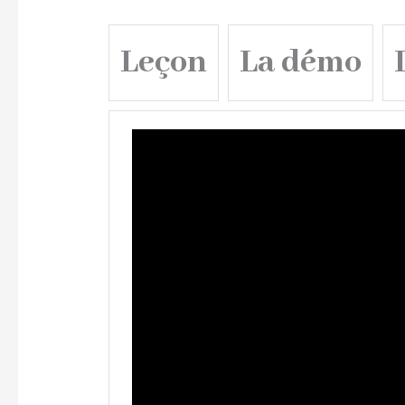
Leçon
La démo