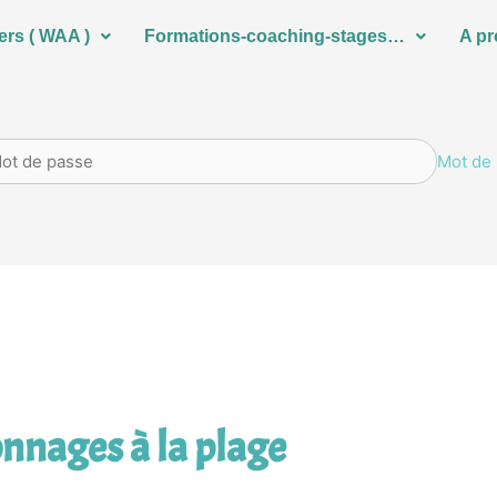
ers ( WAA )
Formations-coaching-stages…
A p
Mot de 
nnages à la plage