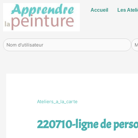
Aller
Accueil
Les Ateli
au
contenu
Ateliers_a_la_carte
220710-ligne de perso