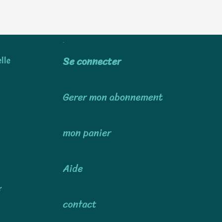
Utiliser
Se connecter
lle
Gerer mon abonnement
mon panier
Aide
r
contact