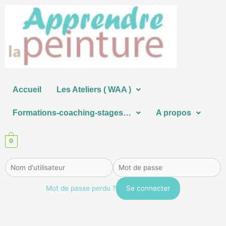
Aller
au
contenu
Accueil
Les Ateliers ( WAA )
Formations-coaching-stages…
A propos
0
Mot de passe perdu ?