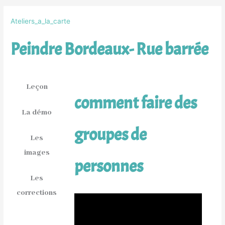
Ateliers_a_la_carte
Peindre Bordeaux- Rue barrée
Leçon
comment faire des
La démo
groupes de
Les
images
personnes
Les
corrections