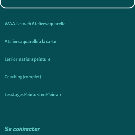
Découvrir
WAA-Les web Ateliers aquarelle
Ateliers aquarelle à la carte
Les Formations peinture
Coaching (complet)
Les stages Peinture en Plein air
Utiliser
Se connecter