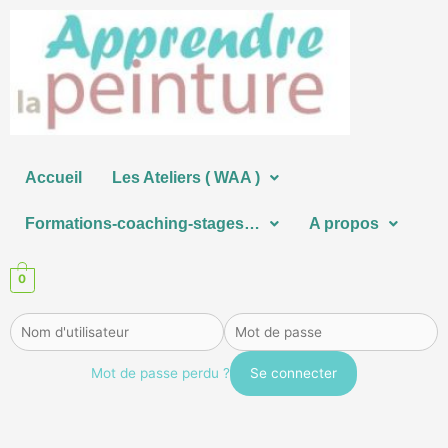
Aller
au
contenu
Accueil
Les Ateliers ( WAA )
Formations-coaching-stages…
A propos
0
Mot de passe perdu ?