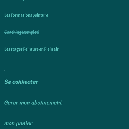
Les Formations peinture
Coaching (complet)
Les stages Peinture en Plein air
Utiliser
Se connecter
Gerer mon abonnement
mon panier