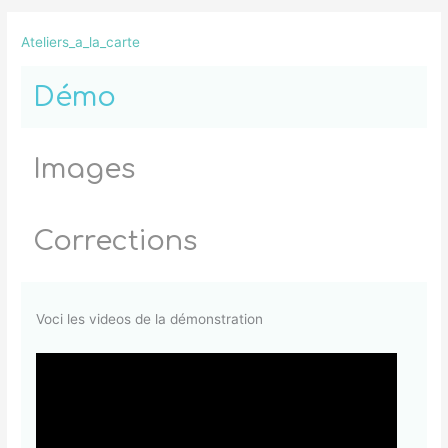
Ateliers_a_la_carte
Démo
Images
Corrections
Voci les videos de la démonstration