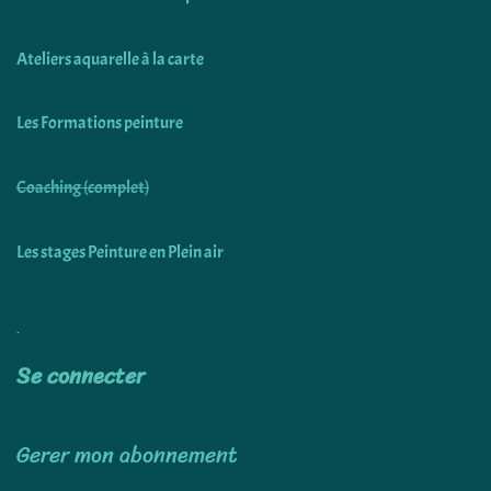
Ateliers aquarelle à la carte
Les Formations peinture
Coaching (complet)
Les stages Peinture en Plein air
Utiliser
Se connecter
Gerer mon abonnement