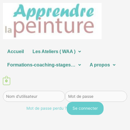
Aller
au
contenu
Accueil
Les Ateliers ( WAA )
Formations-coaching-stages…
A propos
0
Mot de passe perdu ?