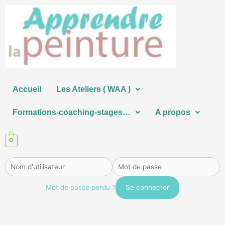
Aller
au
contenu
Accueil
Les Ateliers ( WAA )
Formations-coaching-stages…
A propos
0
Mot de passe perdu ?