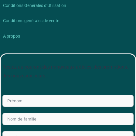
Conditions Générales d’Utilisation
Conditions générales de vente
A propos
Newsletter
Restez au courant des nonuveaux articles, des promotions,
des nouveaux cours…