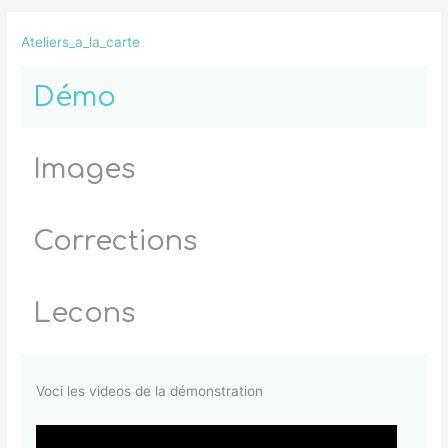
Ateliers_a_la_carte
Démo
Images
Corrections
Lecons
Voci les videos de la démonstration