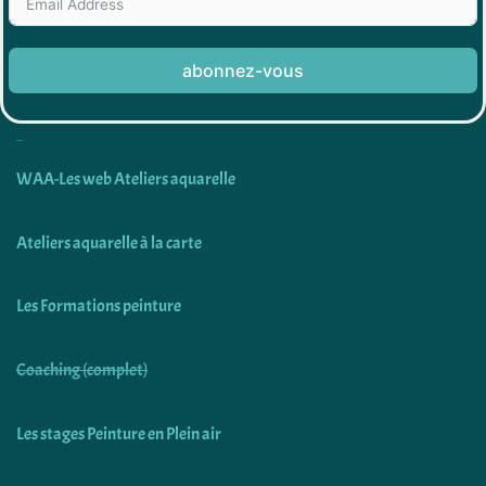
abonnez-vous
Découvrir
WAA-Les web Ateliers aquarelle
Ateliers aquarelle à la carte
Les Formations peinture
Coaching (complet)
Les stages Peinture en Plein air