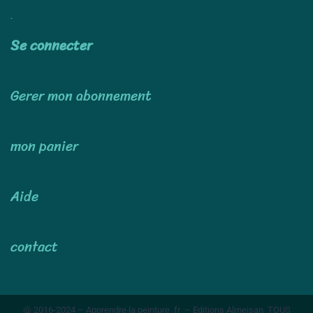
Utiliser
Se connecter
Gerer mon abonnement
mon panier
Aide
contact
@ 2016-2024 – Apprendre la peinture .fr – Editions Almeisan TOUS