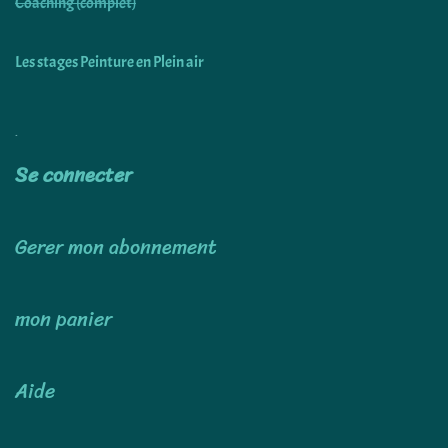
Coaching (complet)
Les stages Peinture en Plein air
Utiliser
Se connecter
Gerer mon abonnement
mon panier
Aide