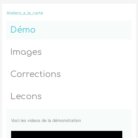
Ateliers_a_la_carte
Démo
Images
Corrections
Lecons
Voci les videos de la démonstration