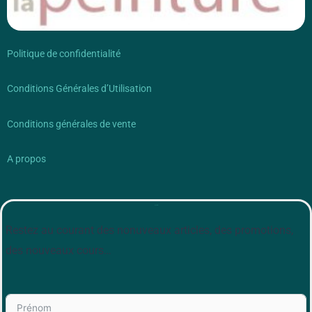
Politique de confidentialité
Conditions Générales d’Utilisation
Conditions générales de vente
A propos
Newsletter
Restez au courant des nonuveaux articles, des promotions,
des nouveaux cours…