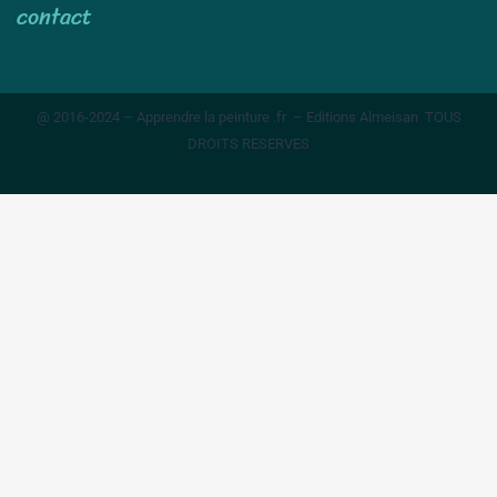
contact
@ 2016-2024 – Apprendre la peinture .fr – Editions Almeisan TOUS
DROITS RESERVES