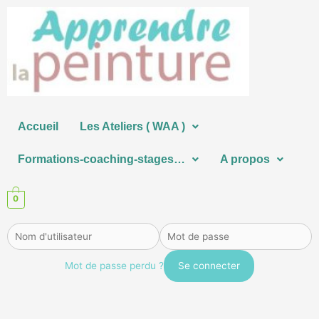
Aller
au
contenu
Accueil
Les Ateliers ( WAA )
Formations-coaching-stages…
A propos
0
Mot de passe perdu ?