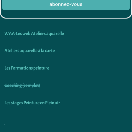
abonnez-vous
Découvrir
WAA-Les web Ateliers aquarelle
Ateliers aquarelle à la carte
Les Formations peinture
Coaching (complet)
Les stages Peinture en Plein air
Utiliser