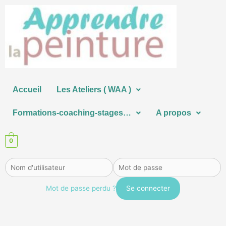
Aller
au
contenu
Accueil
Les Ateliers ( WAA )
Formations-coaching-stages…
A propos
0
Mot de passe perdu ?