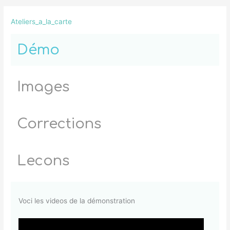
Ateliers_a_la_carte
Démo
Images
Corrections
Lecons
Voci les videos de la démonstration