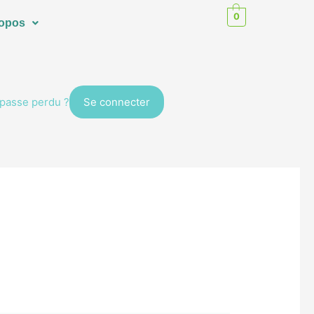
0
ropos
passe perdu ?