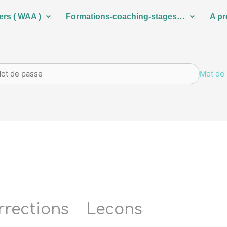
ers ( WAA )
Formations-coaching-stages…
A p
Mot de 
rrections
Lecons