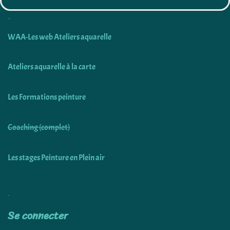
Découvrir
WAA-Les web Ateliers aquarelle
Ateliers aquarelle à la carte
Les Formations peinture
Coaching (complet)
Les stages Peinture en Plein air
Utiliser
Se connecter