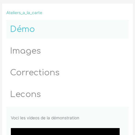
Ateliers_a_la_carte
Démo
Images
Corrections
Lecons
Voci les videos de la démonstration