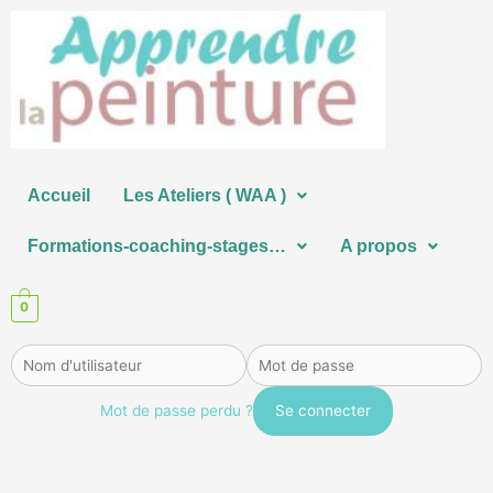
Aller
au
contenu
Accueil
Les Ateliers ( WAA )
Formations-coaching-stages…
A propos
0
Mot de passe perdu ?