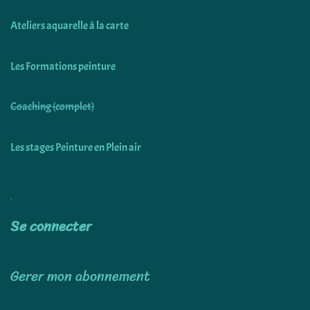
Ateliers aquarelle à la carte
Les Formations peinture
Coaching (complet)
Les stages Peinture en Plein air
Utiliser
Se connecter
Gerer mon abonnement