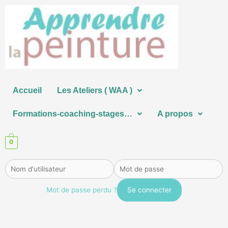
Aller
au
contenu
Accueil
Les Ateliers ( WAA )
Formations-coaching-stages…
A propos
0
Mot de passe perdu ?