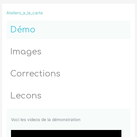
Ateliers_a_la_carte
Démo
Images
Corrections
Lecons
Voci les videos de la démonstration