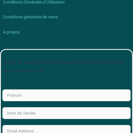
Conditions Générales d’Utilisation
Conditions générales de vente
A propos
Newsletter
Restez au courant des nonuveaux articles, des promotions,
des nouveaux cours…