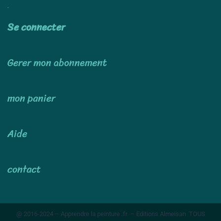
Utiliser
Se connecter
Gerer mon abonnement
mon panier
Aide
contact
@ 2016-2024 – Apprendre la peinture .fr – Editions Almeisan TOUS