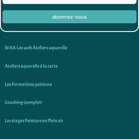
abonnez-vous
Découvrir
WAA-Les web Ateliers aquarelle
Ateliers aquarelle à la carte
Les Formations peinture
Coaching (complet)
Les stages Peinture en Plein air