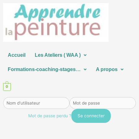
Aller
au
contenu
Accueil
Les Ateliers ( WAA )
Formations-coaching-stages…
A propos
0
Mot de passe perdu ?