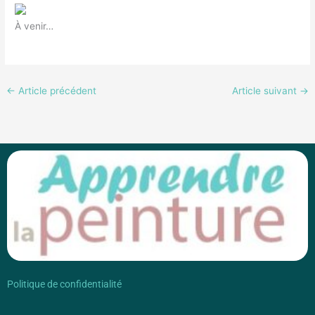
À venir…
←
Article précédent
Article suivant
→
Politique de confidentialité