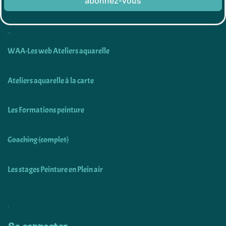
abonnez-vous
Découvrir
WAA-Les web Ateliers aquarelle
Ateliers aquarelle à la carte
Les Formations peinture
Coaching (complet)
Les stages Peinture en Plein air
Utiliser