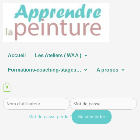
Aller
au
contenu
Accueil
Les Ateliers ( WAA )
Formations-coaching-stages…
A propos
0
Mot de passe perdu ?