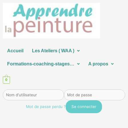
Aller
au
contenu
Accueil
Les Ateliers ( WAA )
Formations-coaching-stages…
A propos
0
Mot de passe perdu ?