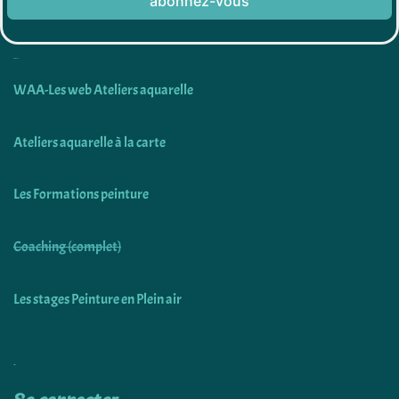
abonnez-vous
Découvrir
WAA-Les web Ateliers aquarelle
Ateliers aquarelle à la carte
Les Formations peinture
Coaching (complet)
Les stages Peinture en Plein air
Utiliser