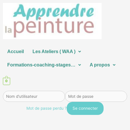
Aller
au
contenu
Accueil
Les Ateliers ( WAA )
Formations-coaching-stages…
A propos
0
Mot de passe perdu ?