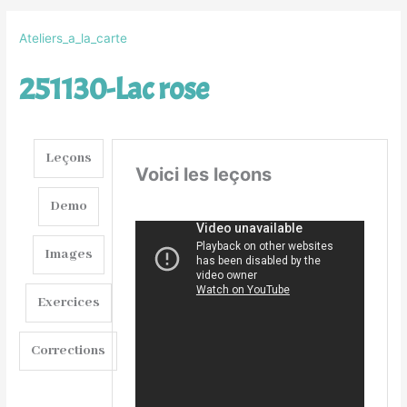
Ateliers_a_la_carte
251130-Lac rose
Leçons
Voici les leçons
Demo
Images
Exercices
Corrections