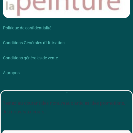
Politique de confidentialité
Conditions Générales d’Utilisation
Conditions générales de vente
A propos
Newsletter
Restez au courant des nonuveaux articles, des promotions,
des nouveaux cours…