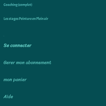
Coaching (complet)
Les stages Peinture en Plein air
Utiliser
Se connecter
Gerer mon abonnement
mon panier
Aide