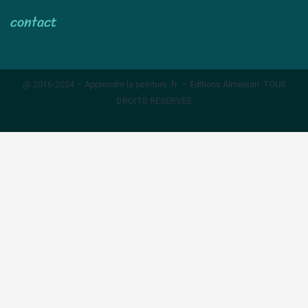
contact
@ 2016-2024 – Apprendre la peinture .fr – Editions Almeisan TOUS
DROITS RESERVES