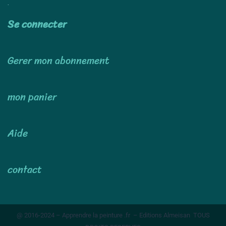
Utiliser
Se connecter
Gerer mon abonnement
mon panier
Aide
contact
@ 2016-2024 – Apprendre la peinture .fr – Editions Almeisan TOUS