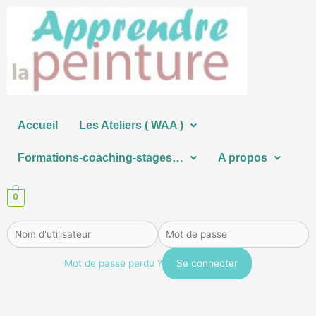
Aller
au
contenu
Accueil
Les Ateliers ( WAA )
Formations-coaching-stages…
A propos
0
Mot de passe perdu ?