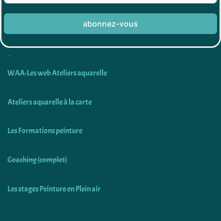
abonnez-vous
Découvrir
WAA-Les web Ateliers aquarelle
Ateliers aquarelle à la carte
Les Formations peinture
Coaching (complet)
Les stages Peinture en Plein air