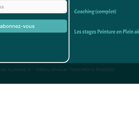
Coaching (complet)
abonnez-vous
Les stages Peinture en Plein ai
dre la peinture .fr – Editions Almeisan TOUS DROITS RESERVES