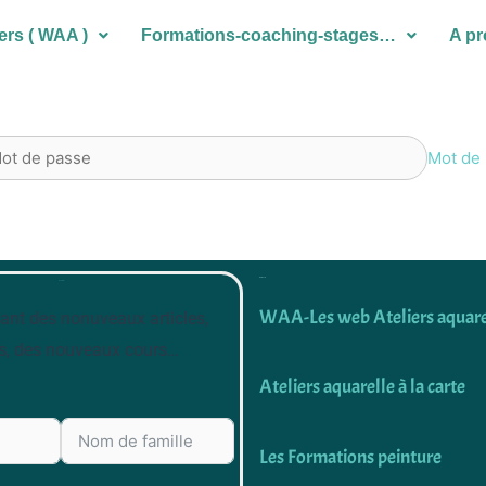
ers ( WAA )
Formations-coaching-stages…
A p
Mot de 
Découvrir
Newsletter
WAA-Les web Ateliers aquare
ant des nonuveaux articles,
s, des nouveaux cours…
Ateliers aquarelle à la carte
Les Formations peinture