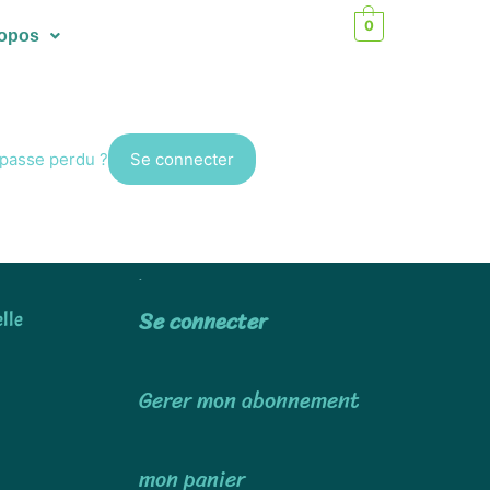
0
ropos
passe perdu ?
Utiliser
Se connecter
lle
Gerer mon abonnement
mon panier