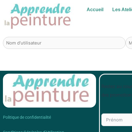
Aller
Accueil
Les Ateli
au
contenu
Restez au cour
des promotion
Politique de confidentialité