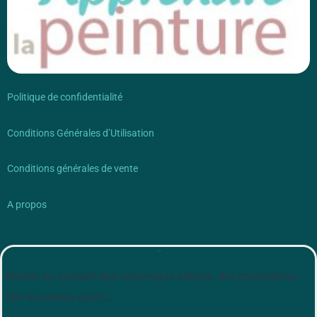
Politique de confidentialité
Conditions Générales d’Utilisation
Conditions générales de vente
A propos
Newsletter
Restez au courant des nonuveaux articles, des promotions,
des nouveaux cours…