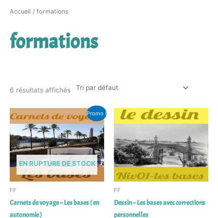
Accueil
/ formations
formations
6 résultats affichés
Le
Le
Promo !
prix
prix
initial
actuel
était :
est :
150,00€.
120,00€.
EN RUPTURE DE STOCK
FF
FF
Carnets de voyage – Les bases ( en
Dessin – Les bases avec corrections
autonomie )
personnelles