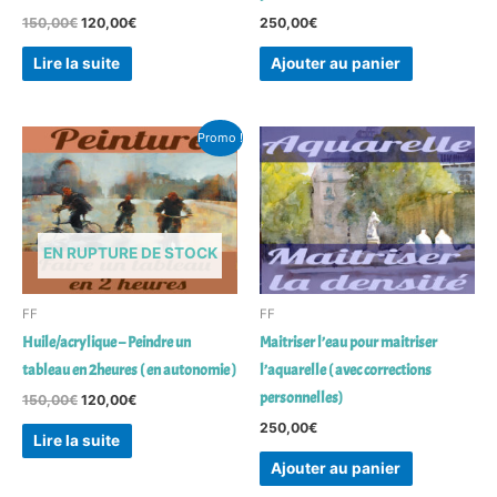
150,00
€
120,00
€
250,00
€
Lire la suite
Ajouter au panier
Le
Le
Promo !
prix
prix
initial
actuel
était :
est :
150,00€.
120,00€.
EN RUPTURE DE STOCK
FF
FF
Huile/acrylique – Peindre un
Maitriser l’eau pour maitriser
tableau en 2heures ( en autonomie )
l’aquarelle ( avec corrections
personnelles)
150,00
€
120,00
€
250,00
€
Lire la suite
Ajouter au panier