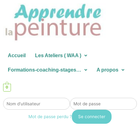
Aller
au
contenu
Accueil
Les Ateliers ( WAA )
Formations-coaching-stages…
A propos
0
Mot de passe perdu ?