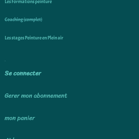
Les Formations peinture
Coaching (complet)
Les stages Peinture en Plein air
Utiliser
Se connecter
Gerer mon abonnement
mon panier