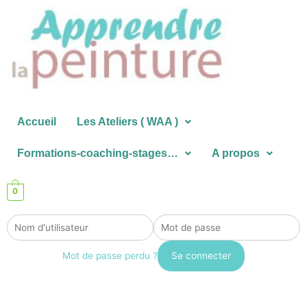
Aller
au
contenu
Accueil
Les Ateliers ( WAA )
Formations-coaching-stages…
A propos
0
Mot de passe perdu ?