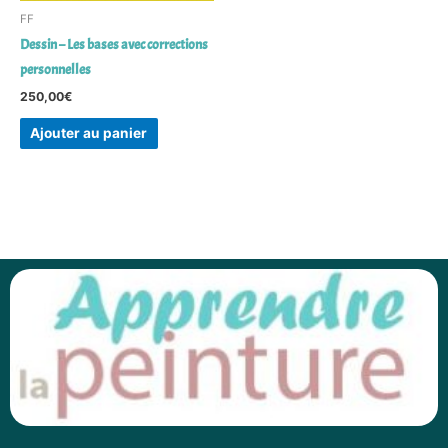
FF
Dessin – Les bases avec corrections
personnelles
250,00
€
Ajouter au panier