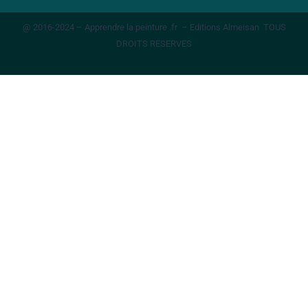
@ 2016-2024 – Apprendre la peinture .fr – Editions Almeisan TOUS
DROITS RESERVES