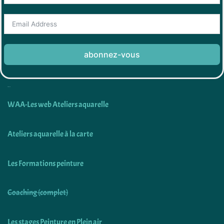
abonnez-vous
Découvrir
WAA-Les web Ateliers aquarelle
Ateliers aquarelle à la carte
Les Formations peinture
Coaching (complet)
Les stages Peinture en Plein air