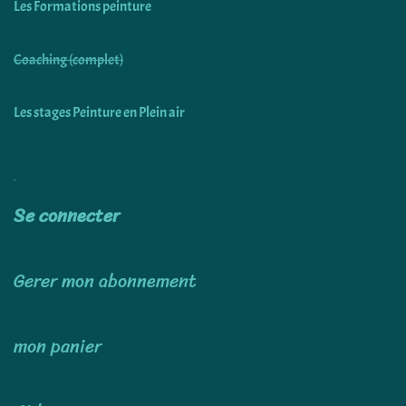
Les Formations peinture
Coaching (complet)
Les stages Peinture en Plein air
Utiliser
Se connecter
Gerer mon abonnement
mon panier