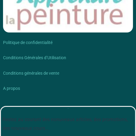
Politique de confidentialité
Conditions Générales d’Utilisation
Conditions générales de vente
A propos
Newsletter
Restez au courant des nonuveaux articles, des promotions,
des nouveaux cours…