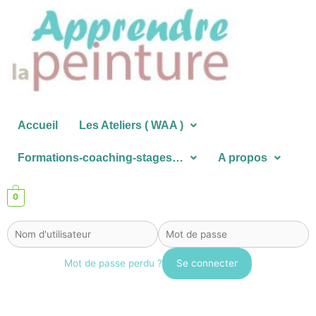
Aller
au
contenu
Accueil
Les Ateliers ( WAA )
Formations-coaching-stages…
A propos
0
Mot de passe perdu ?
Rechercher :