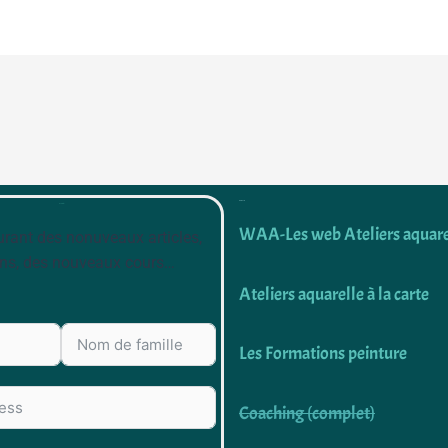
Découvrir
Newsletter
WAA-Les web Ateliers aquare
rant des nonuveaux articles,
ns, des nouveaux cours…
Ateliers aquarelle à la carte
Les Formations peinture
Coaching (complet)