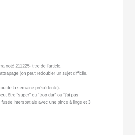
 noté 211225- titre de l’article.
rapage (on peut redoubler un sujet difficile,
e ou de la semaine précédente).
 être “super” ou “trop dur” ou “j’ai pas
usée interspatiale avec une pince à linge et 3