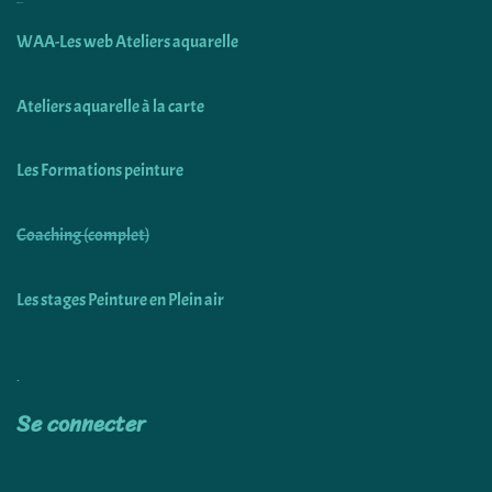
Découvrir
WAA-Les web Ateliers aquarelle
Ateliers aquarelle à la carte
Les Formations peinture
Coaching (complet)
Les stages Peinture en Plein air
Utiliser
Se connecter