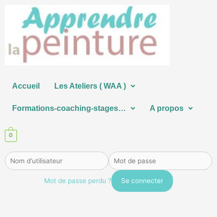
Aller
au
contenu
Accueil
Les Ateliers ( WAA )
Formations-coaching-stages…
A propos
0
Mot de passe perdu ?