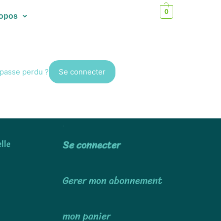
0
ropos
passe perdu ?
Utiliser
Se connecter
lle
Gerer mon abonnement
mon panier