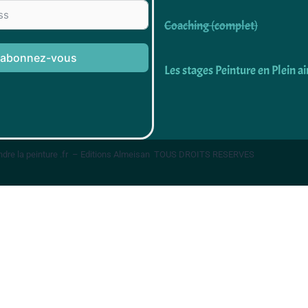
Coaching (complet)
abonnez-vous
Les stages Peinture en Plein ai
dre la peinture .fr – Editions Almeisan TOUS DROITS RESERVES