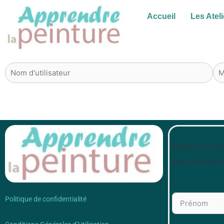
Aller
Accueil
Les Ateli
au
contenu
Restez au cour
des promotion
Politique de confidentialité