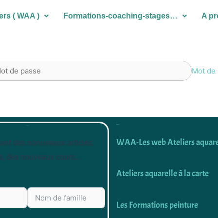
ers ( WAA )
Formations-coaching-stages…
A p
Mot de 
Découvrir
Newsletter
WAA-Les web Ateliers aquare
ant des nonuveaux articles,
s, des nouveaux cours…
Ateliers aquarelle à la carte
Les Formations peinture