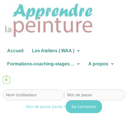
Aller
au
contenu
Accueil
Les Ateliers ( WAA )
Formations-coaching-stages…
A propos
0
Mot de passe perdu ?