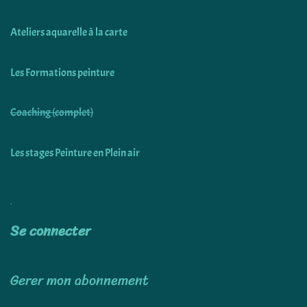
Ateliers aquarelle à la carte
Les Formations peinture
Coaching (complet)
Les stages Peinture en Plein air
Utiliser
Se connecter
Gerer mon abonnement