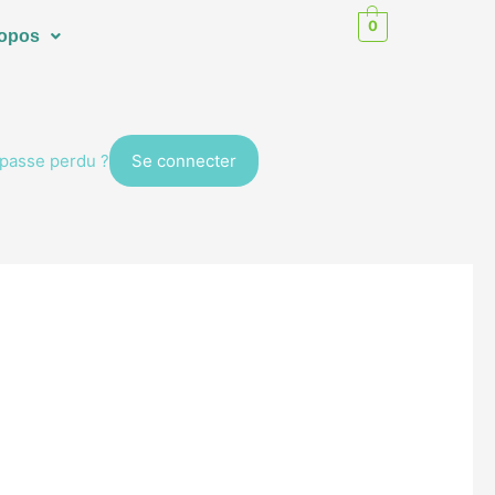
0
ropos
passe perdu ?