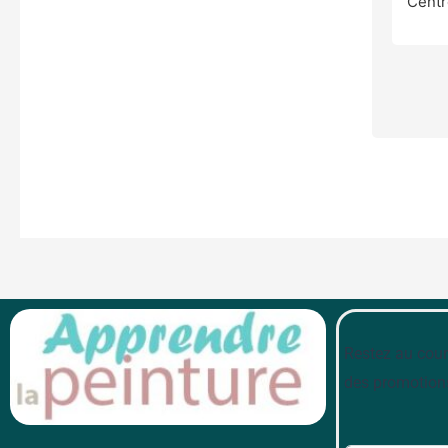
Centr
Restez au cour
des promotion