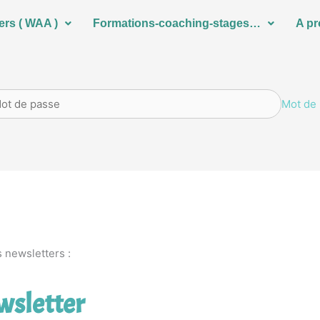
ers ( WAA )
Formations-coaching-stages…
A p
Mot de 
 newsletters :
ewsletter