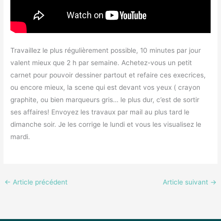
Travaillez le plus régulièrement possible, 10 minutes par jour
valent mieux que 2 h par semaine. Achetez-vous un petit
carnet pour pouvoir dessiner partout et refaire ces execrices,
ou encore mieux, la scene qui est devant vos yeux ( crayon
graphite, ou bien marqueurs gris… le plus dur, c’est de sortir
ses affaires! Envoyez les travaux par mail au plus tard le
dimanche soir. Je les corrige le lundi et vous les visualisez le
mardi.
←
Article précédent
Article suivant
→