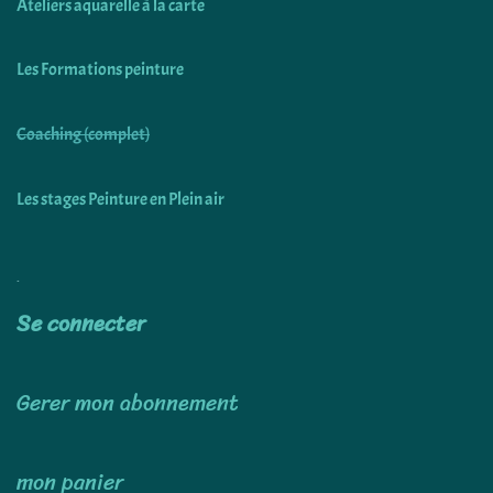
Ateliers aquarelle à la carte
Les Formations peinture
Coaching (complet)
Les stages Peinture en Plein air
Utiliser
Se connecter
Gerer mon abonnement
mon panier