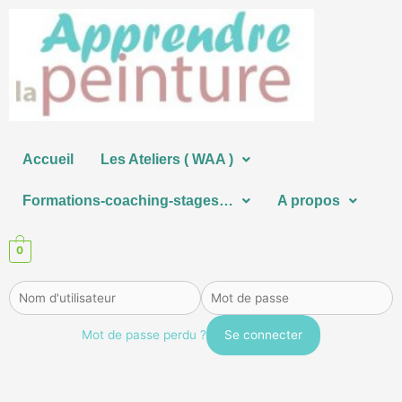
Aller
au
contenu
Accueil
Les Ateliers ( WAA )
Formations-coaching-stages…
A propos
0
Mot de passe perdu ?