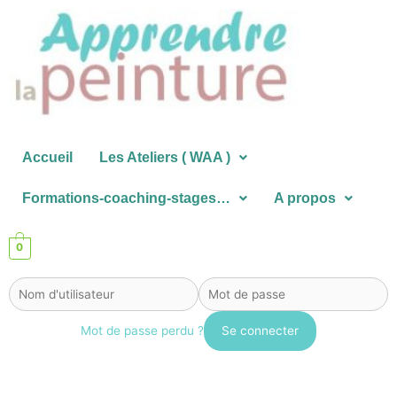
Aller
au
contenu
Accueil
Les Ateliers ( WAA )
Formations-coaching-stages…
A propos
0
Mot de passe perdu ?