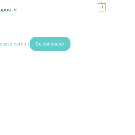
0
ropos
passe perdu ?