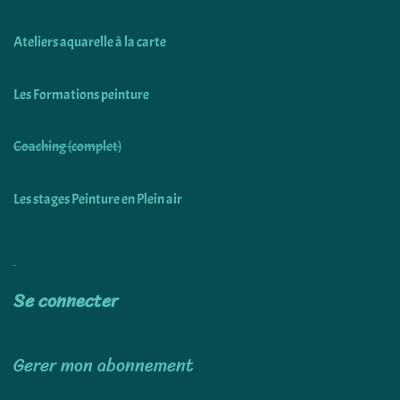
Ateliers aquarelle à la carte
Les Formations peinture
Coaching (complet)
Les stages Peinture en Plein air
Utiliser
Se connecter
Gerer mon abonnement