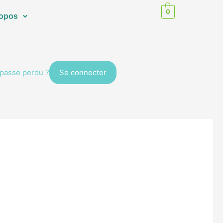
0
ropos
passe perdu ?