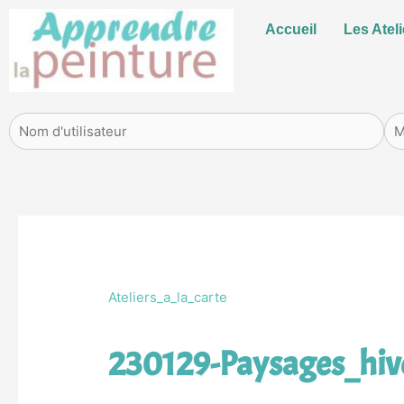
Aller
Accueil
Les Ateli
au
contenu
Ateliers_a_la_carte
230129-Paysages_hiv