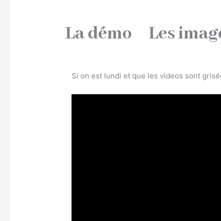
La démo
Les imag
Si on est lundi et que les videos sont gris