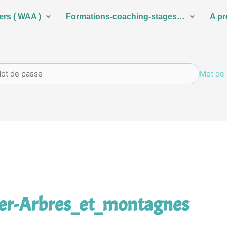
ers ( WAA )
Formations-coaching-stages…
A p
Mot de 
er-Arbres_et_montagnes