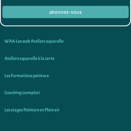
abonnez-vous
Découvrir
WAA-Les web Ateliers aquarelle
Ateliers aquarelle à la carte
Les Formations peinture
Coaching (complet)
Les stages Peinture en Plein air