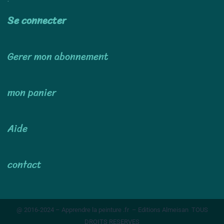
Utiliser
Se connecter
Gerer mon abonnement
mon panier
Aide
contact
@ 2016-2024 – Apprendre la peinture .fr – Editions Almeisan TOUS
DROITS RESERVES