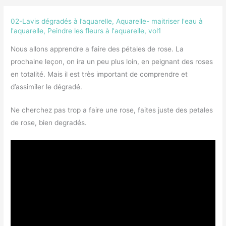
02-Lavis dégradés à l’aquarelle
,
Aquarelle- maitriser l'eau à
l'aquarelle
,
Peindre les fleurs à l'aquarelle, vol1
Nous allons apprendre a faire des pétales de rose. La
prochaine leçon, on ira un peu plus loin, en peignant des roses
en totalité. Mais il est très important de comprendre et
d’assimiler le dégradé.
Ne cherchez pas trop a faire une rose, faites juste des petales
de rose, bien degradés.