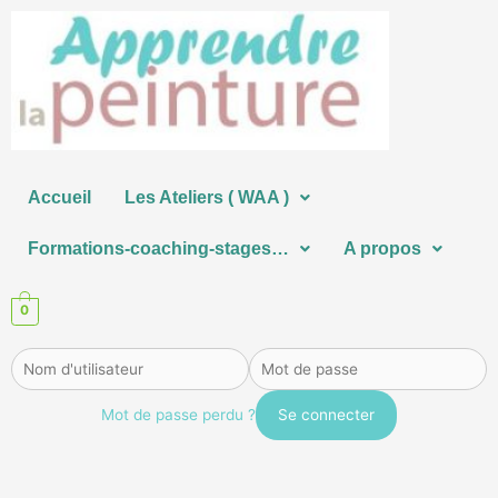
Aller
au
contenu
Accueil
Les Ateliers ( WAA )
Formations-coaching-stages…
A propos
0
Mot de passe perdu ?