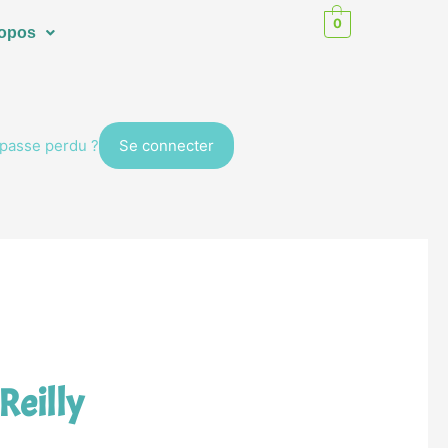
0
ropos
passe perdu ?
Reilly