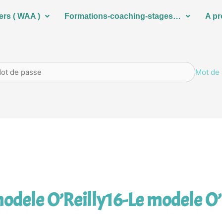
ers ( WAA )
Formations-coaching-stages…
A p
Mot de 
modele O’Reilly16-Le modele O’