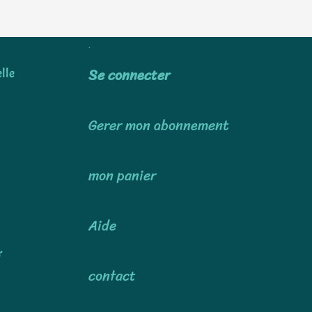
Utiliser
Se connecter
lle
Gerer mon abonnement
mon panier
Aide
r
contact