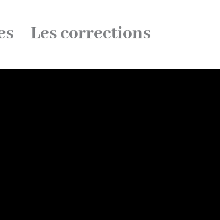
es
Les corrections