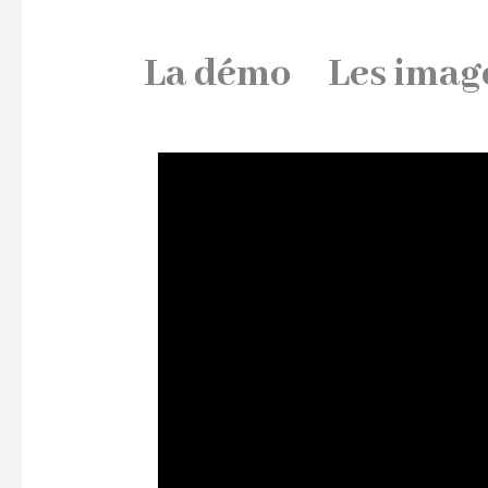
La démo
Les imag