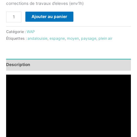
corrections de travaux d’eleves (env1h)
Ajouter au panier
Catégorie :
WAP
Étiquettes :
andalouisie
,
espagne
,
moyen
,
paysage
,
plein air
Description