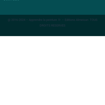
@ 2016-2024 – Apprendre la peinture .fr – Editions Almeisan TOUS
DROITS RESERVES