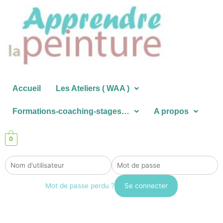
Aller
au
contenu
Accueil
Les Ateliers ( WAA )
Formations-coaching-stages…
A propos
0
Mot de passe perdu ?