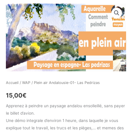
quantité
de
Plein
air
Andalousie-
01-
Las
Pedrizas
Accueil
/
WAP
/ Plein air Andalousie-01- Las Pedrizas
15,00
€
Apprenez à peindre un paysage andalou ensolleillé, sans payer
le billet d’avion.
Une démo integrale d’environ 1 heure, dans laquelle je vous
explique tout le travail, les trucs et les pièges,… et memes des