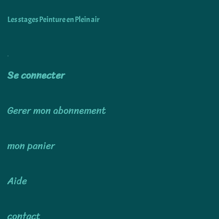
Les stages Peinture en Plein air
Utiliser
Se connecter
Gerer mon abonnement
mon panier
Aide
contact