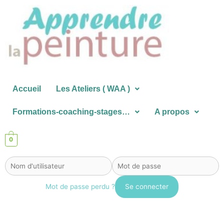
Aller
au
contenu
Accueil
Les Ateliers ( WAA )
Formations-coaching-stages…
A propos
0
Mot de passe perdu ?