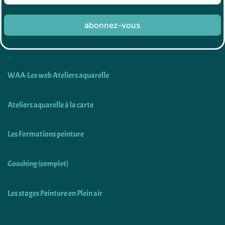
abonnez-vous
Découvrir
WAA-Les web Ateliers aquarelle
Ateliers aquarelle à la carte
Les Formations peinture
Coaching (complet)
Les stages Peinture en Plein air