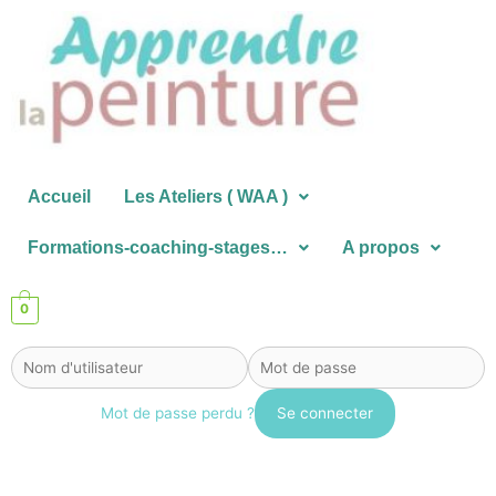
Aller
au
contenu
Accueil
Les Ateliers ( WAA )
Formations-coaching-stages…
A propos
0
Mot de passe perdu ?