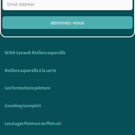
abonnez-vous
Découvrir
WAA-Les web Ateliers aquarelle
Ateliers aquarelle à la carte
Les Formations peinture
Coaching (complet)
Les stages Peinture en Plein air