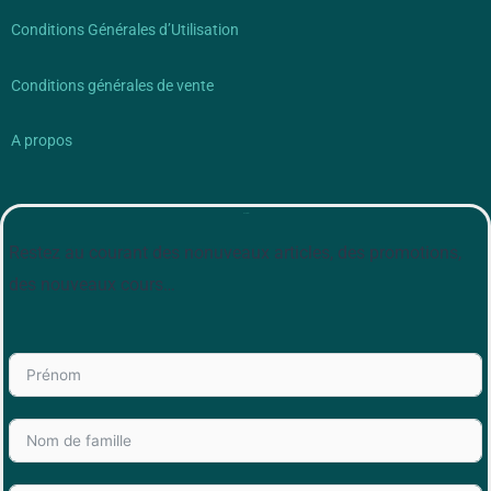
Conditions Générales d’Utilisation
Conditions générales de vente
A propos
Newsletter
Restez au courant des nonuveaux articles, des promotions,
des nouveaux cours…