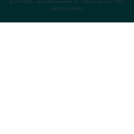
@ 2016-2024 – Apprendre la peinture .fr – Editions Almeisan TOUS
DROITS RESERVES