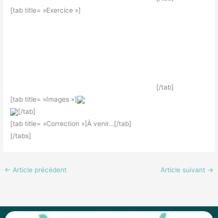
[tab title= »Exercice »]
[/tab]
[tab title= »Images »]
[/tab]
[tab title= »Correction »]À venir…[/tab]
[/tabs]
←
Article précédent
Article suivant
→