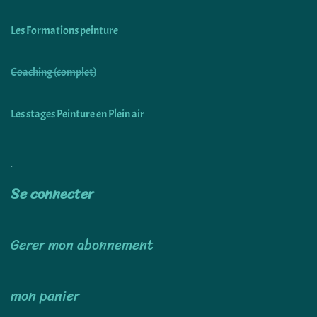
Les Formations peinture
Coaching (complet)
Les stages Peinture en Plein air
Utiliser
Se connecter
Gerer mon abonnement
mon panier