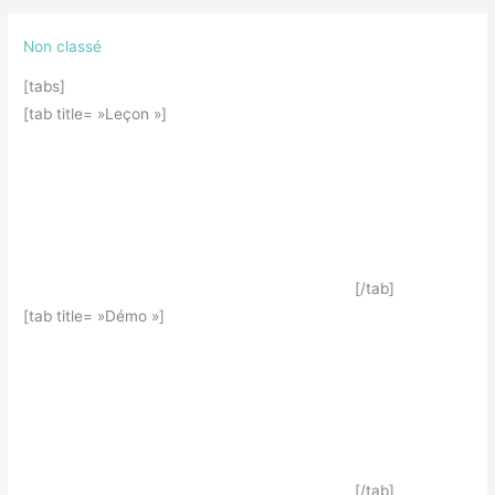
Non classé
[tabs]
[tab title= »Leçon »]
[/tab]
[tab title= »Démo »]
[/tab]