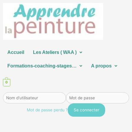
Aller
au
contenu
Accueil
Les Ateliers ( WAA )
Formations-coaching-stages…
A propos
0
Mot de passe perdu ?