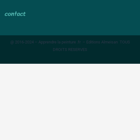
contact
@ 2016-2024 – Apprendre la peinture .fr – Editions Almeisan TOUS
DROITS RESERVES