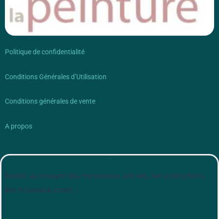
Politique de confidentialité
Conditions Générales d’Utilisation
Conditions générales de vente
A propos
Newsletter
Restez au courant des nonuveaux articles, des promotions,
des nouveaux cours…