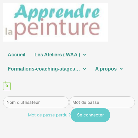
Aller
au
contenu
Accueil
Les Ateliers ( WAA )
Formations-coaching-stages…
A propos
0
Mot de passe perdu ?