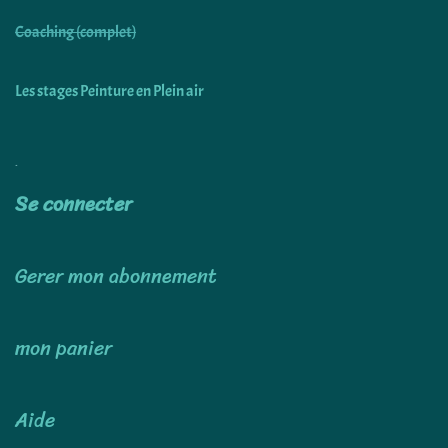
Coaching (complet)
Les stages Peinture en Plein air
Utiliser
Se connecter
Gerer mon abonnement
mon panier
Aide