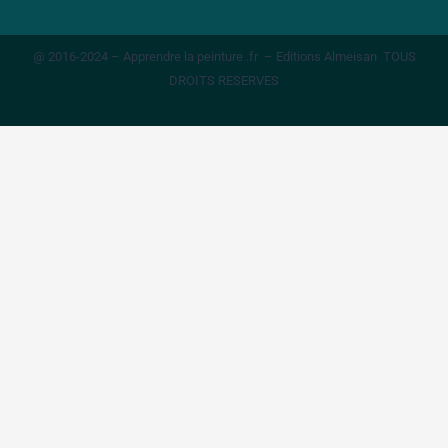
@ 2016-2024 – Apprendre la peinture .fr – Editions Almeisan TOUS
DROITS RESERVES