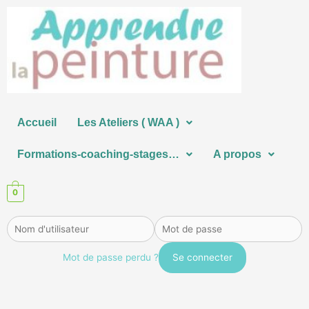
Aller
au
contenu
Accueil
Les Ateliers ( WAA )
Formations-coaching-stages…
A propos
0
Mot de passe perdu ?