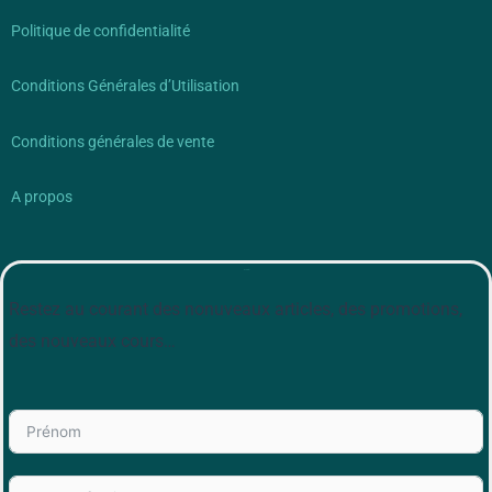
Politique de confidentialité
Conditions Générales d’Utilisation
Conditions générales de vente
A propos
Newsletter
Restez au courant des nonuveaux articles, des promotions,
des nouveaux cours…