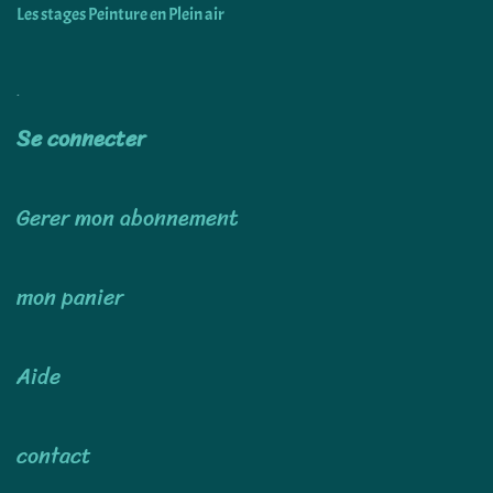
Les stages Peinture en Plein air
Utiliser
Se connecter
Gerer mon abonnement
mon panier
Aide
contact