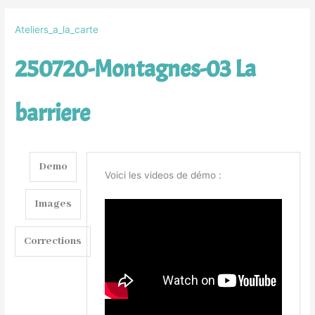
Ateliers_a_la_carte
250720-Montagnes-03 La
barriere
Demo
Voici les videos de démo :
Images
Corrections