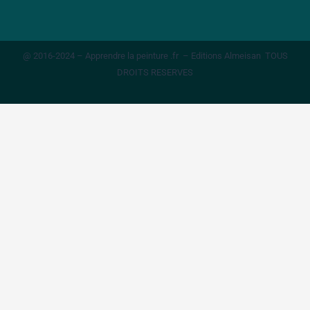
@ 2016-2024 – Apprendre la peinture .fr – Editions Almeisan TOUS
DROITS RESERVES