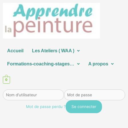
Aller
au
contenu
Accueil
Les Ateliers ( WAA )
Formations-coaching-stages…
A propos
0
Mot de passe perdu ?