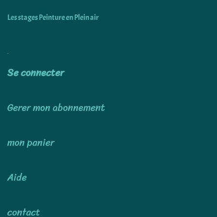
Les stages Peinture en Plein air
Utiliser
Se connecter
Gerer mon abonnement
mon panier
Aide
contact