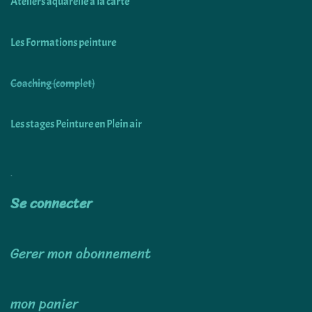
Ateliers aquarelle à la carte
Les Formations peinture
Coaching (complet)
Les stages Peinture en Plein air
Utiliser
Se connecter
Gerer mon abonnement
mon panier