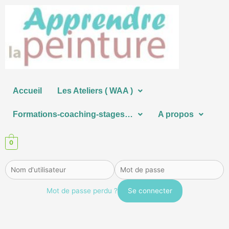
Aller
au
contenu
Accueil
Les Ateliers ( WAA )
Formations-coaching-stages…
A propos
0
Mot de passe perdu ?