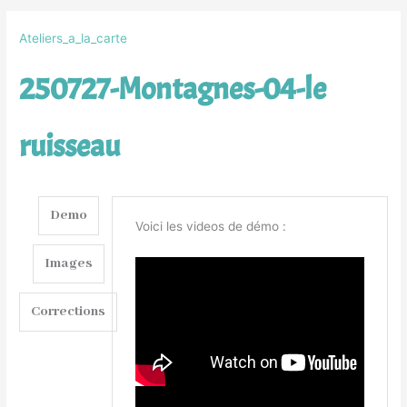
Ateliers_a_la_carte
250727-Montagnes-04-le
ruisseau
Demo
Voici les videos de démo :
Images
Corrections