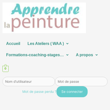
Aller
au
contenu
Accueil
Les Ateliers ( WAA )
Formations-coaching-stages…
A propos
0
Mot de passe perdu ?