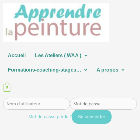
Aller
au
contenu
Accueil
Les Ateliers ( WAA )
Formations-coaching-stages…
A propos
0
Mot de passe perdu ?