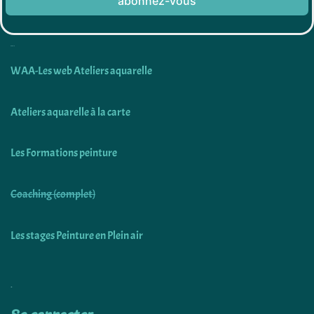
abonnez-vous
Découvrir
WAA-Les web Ateliers aquarelle
Ateliers aquarelle à la carte
Les Formations peinture
Coaching (complet)
Les stages Peinture en Plein air
Utiliser